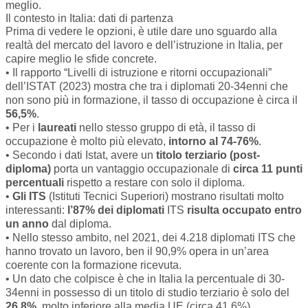
meglio.
Il contesto in Italia: dati di partenza
Prima di vedere le opzioni, è utile dare uno sguardo alla
realtà del mercato del lavoro e dell’istruzione in Italia, per
capire meglio le sfide concrete.
• Il rapporto “Livelli di istruzione e ritorni occupazionali”
dell’ISTAT (2023) mostra che tra i diplomati 20-34enni che
non sono più in formazione, il tasso di occupazione è circa il
56,5%
.
• Per i
laureati
nello stesso gruppo di età, il tasso di
occupazione è molto più elevato,
intorno al 74-76%
.
• Secondo i dati Istat, avere un
titolo terziario (post-
diploma)
porta un vantaggio occupazionale di
circa 11 punti
percentuali
rispetto a restare con solo il diploma.
•
Gli ITS
(Istituti Tecnici Superiori) mostrano risultati molto
interessanti:
l’87% dei diplomati
ITS
risulta occupato entro
un anno
dal diploma.
• Nello stesso ambito, nel 2021, dei 4.218 diplomati ITS che
hanno trovato un lavoro, ben il 90,9% opera in un’area
coerente con la formazione ricevuta.
• Un dato che colpisce è che in Italia la percentuale di 30-
34enni in possesso di un titolo di studio terziario è solo del
26,8%
, molto inferiore alla media UE (circa 41,6%).