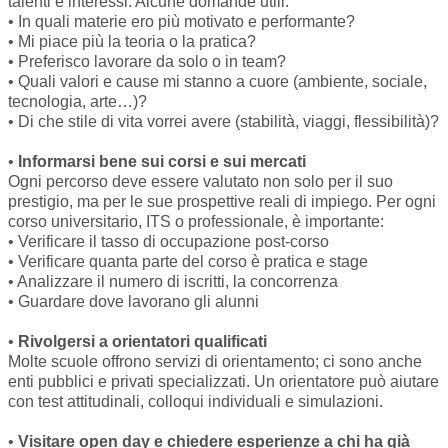
talenti e interessi. Alcune domande utili:
• In quali materie ero più motivato e performante?
• Mi piace più la teoria o la pratica?
• Preferisco lavorare da solo o in team?
• Quali valori e cause mi stanno a cuore (ambiente, sociale,
tecnologia, arte…)?
• Di che stile di vita vorrei avere (stabilità, viaggi, flessibilità)?
•
Informarsi bene sui corsi e sui mercati
Ogni percorso deve essere valutato non solo per il suo
prestigio, ma per le sue prospettive reali di impiego. Per ogni
corso universitario, ITS o professionale, è importante:
• Verificare il tasso di occupazione post-corso
• Verificare quanta parte del corso è pratica e stage
• Analizzare il numero di iscritti, la concorrenza
• Guardare dove lavorano gli alunni
•
Rivolgersi a orientatori qualificati
Molte scuole offrono servizi di orientamento; ci sono anche
enti pubblici e privati specializzati. Un orientatore può aiutare
con test attitudinali, colloqui individuali e simulazioni.
•
Visitare open day e chiedere esperienze a chi ha già