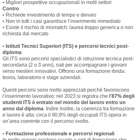
• Migliori prospettive occupazionali in molti settori
Contro
• Richiede investimento di tempo e denaro
• Non in tutti i casi garantisce l’inserimento immediato
• Esiste il rischio di mismatch: laurea troppo generica o non
richiesta dal mercato
•
Istituti Tecnici Superiori (ITS) e percorsi tecnici post-
diploma
Gli ITS sono percorsi specialistici di istruzione tecnica post-
secondaria (2 o 3 anni), nati per accompagnare i giovani
verso mestieri innovativi. Offrono una formazione ibrida:
teoria, laboratorio e stage aziendali.
Questi percorsi sono molto apprezzati perché favoriscono
l’inserimento lavorativo: nel 2023 si registra che
l’87% degli
studenti ITS è entrato nel mondo del lavoro entro un
anno dal diploma
. Indire Inoltre, la coerenza tra formazione
e lavoro è alta: circa il 90,9% degli occupati ITS opera in
un’area coerente con il percorso svolto.
•
Formazione professionale e percorsi regionali
In molte regioni esistono scuole o enti di formazione che