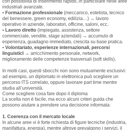
con possibilità di inserimento rapido, in particolare nelle aree
industriali avanzate.
•
Formazione professionale
(meccanico, estetista, tecnico
del benessere, green economy, edilizia…) → lavoro
operativo in aziende, laboratori, officine, saloni, ecc.
•
Lavoro diretto
(impiegato, assistenza, settore
commerciale, vendite, stage aziendali) → accumulo di
esperienza, guadagno immediato, crescita su base pratica.
•
Volontariato, esperienze internazionali, percorsi
linguisticI
→ arricchimento personale, network,
miglioramento delle competenze trasversali (soft skills).
In molti casi, questi sbocchi non sono mutuamente esclusivi:
ad esempio, un diplomato in elettronica può scegliere un
percorso ITS correlato, oppure lavorare part time mentre
studia all’università.
Come scegliere cosa fare dopo il diploma
La scelta non è facile, ma ecco alcuni criteri guida che
possono aiutare a prendere una decisione informata:
1. Coerenza con il mercato locale
In alcune aree vi è forte richiesta di figure tecniche (industria,
manifattura, energia), mentre altrove prevalgono i servizi, il