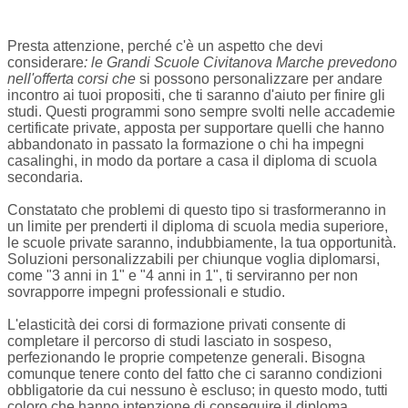
Presta attenzione, perché c'è un aspetto che devi
considerare
: le Grandi Scuole Civitanova Marche prevedono
nell'offerta corsi che
si possono personalizzare per andare
incontro ai tuoi propositi, che ti saranno d'aiuto per finire gli
studi. Questi programmi sono sempre svolti nelle accademie
certificate private, apposta per supportare quelli che hanno
abbandonato in passato la formazione o chi ha impegni
casalinghi, in modo da portare a casa il diploma di scuola
secondaria.
Constatato che problemi di questo tipo si trasformeranno in
un limite per prenderti il diploma di scuola media superiore,
le scuole private saranno, indubbiamente, la tua opportunità.
Soluzioni personalizzabili per chiunque voglia diplomarsi,
come "3 anni in 1" e "4 anni in 1", ti serviranno per non
sovrapporre impegni professionali e studio.
L'elasticità dei corsi di formazione privati consente di
completare il percorso di studi lasciato in sospeso,
perfezionando le proprie competenze generali. Bisogna
comunque tenere conto del fatto che ci saranno condizioni
obbligatorie da cui nessuno è escluso; in questo modo, tutti
coloro che hanno intenzione di conseguire il diploma