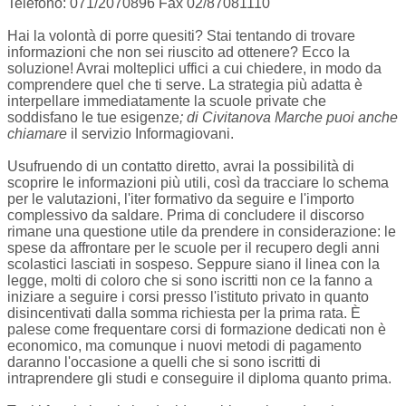
Telefono: 071/2070896 Fax 02/87081110
Hai la volontà di porre quesiti? Stai tentando di trovare
informazioni che non sei riuscito ad ottenere? Ecco la
soluzione! Avrai molteplici uffici a cui chiedere, in modo da
comprendere quel che ti serve. La strategia più adatta è
interpellare immediatamente la scuole private che
soddisfano le tue esigenze
; di Civitanova Marche puoi anche
chiamare
il servizio Informagiovani.
Usufruendo di un contatto diretto, avrai la possibilità di
scoprire le informazioni più utili, così da tracciare lo schema
per le valutazioni, l'iter formativo da seguire e l'importo
complessivo da saldare. Prima di concludere il discorso
rimane una questione utile da prendere in considerazione: le
spese da affrontare per le scuole per il recupero degli anni
scolastici lasciati in sospeso. Seppure siano il linea con la
legge, molti di coloro che si sono iscritti non ce la fanno a
iniziare a seguire i corsi presso l'istituto privato in quanto
disincentivati dalla somma richiesta per la prima rata. È
palese come frequentare corsi di formazione dedicati non è
economico, ma comunque i nuovi metodi di pagamento
daranno l'occasione a quelli che si sono iscritti di
intraprendere gli studi e conseguire il diploma quanto prima.