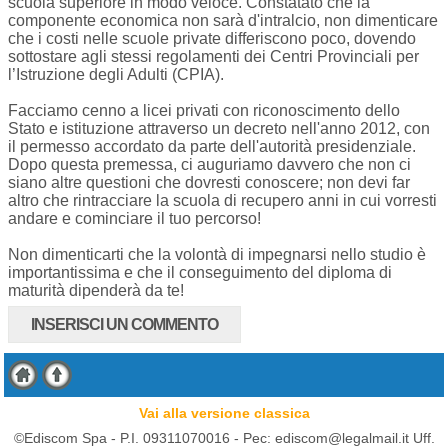
scuola superiore in modo veloce. Constatato che la
componente economica non sarà d'intralcio, non dimenticare
che i costi nelle scuole private differiscono poco, dovendo
sottostare agli stessi regolamenti dei Centri Provinciali per
l’Istruzione degli Adulti (CPIA).
Facciamo cenno a licei privati con riconoscimento dello
Stato e istituzione attraverso un decreto nell'anno 2012, con
il permesso accordato da parte dell'autorità presidenziale.
Dopo questa premessa, ci auguriamo davvero che non ci
siano altre questioni che dovresti conoscere; non devi far
altro che rintracciare la scuola di recupero anni in cui vorresti
andare e cominciare il tuo percorso!
Non dimenticarti che la volontà di impegnarsi nello studio è
importantissima e che il conseguimento del diploma di
maturità dipenderà da te!
INSERISCI UN COMMENTO
Vai alla versione classica
©Ediscom Spa - P.I. 09311070016 -
Pec:
ediscom@legalmail.it
Uff.