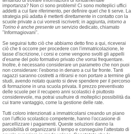
tentando di trovare informazioni di fondamentale
importanza? Non ci sono problemi! Ci sono molteplici uffici
addetti a cui fare riferimento, per definire quel che ti serve. La
strategia più adatta è metterti direttamente in contatto con la
scuole private a cui vorresti iscriverti; in aggiunta
, intorno a
Torino è anche presente un
servizio dedicato, chiamato
"Informagiovani".
Se seguirai tutto ciò che abbiamo detto fino a qui, riceverai
ciò che ti occorre per procedere con l'immatricolazione, le
tasse d'iscrizione, i corsi e come vengono svolti gli appelli
d'esame del polo formativo privato che vorrai frequentare.
Inoltre, è necessario considerare un parametro che non puoi
non considerare: l'esborso in denaro a cui far fronte. Tanti
ragazzi saranno costretti a ritirarsi e non portare a termine gli
studi, avendo notato quanto si deve spendere per il percorso
di formazione in una scuola privata. Il prezzo preventivato
delle scuole per il recupero anni scolastici è piuttosto
considerevole, ma potrai usufruire di molteplici possibilità da
cui trarre vantaggio, come la gestione delle rate.
Tutti coloro intenzionati a immatricolarsi creando un piano
con l'ufficio scolastico competente, hanno l'occasione di
parcellizzare i pagamenti. Queste soluzioni danno la
possibilità di organizzarsi il tempo e conseguire l'attestato di