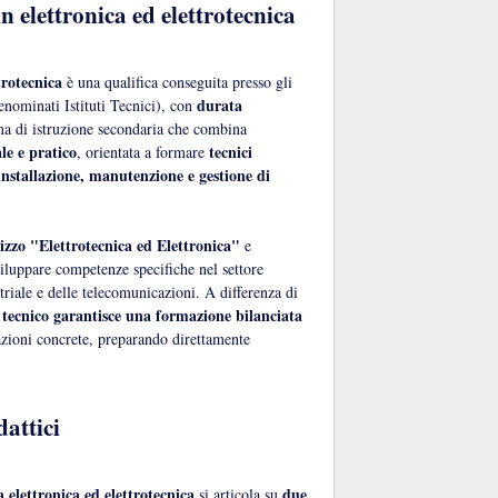
n elettronica ed elettrotecnica
trotecnica
è una qualifica conseguita presso gli
durata
nominati Istituti Tecnici), con
rma di istruzione secondaria che combina
le e pratico
tecnici
, orientata a formare
 installazione, manutenzione e gestione di
izzo "Elettrotecnica ed Elettronica"
e
viluppare competenze specifiche nel settore
triale e delle telecomunicazioni. A differenza di
tecnico garantisce una formazione bilanciata
cazioni concrete, preparando direttamente
dattici
 elettronica ed elettrotecnica
due
si articola su