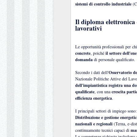
sistemi di controllo industriale
(C
Il diploma elettronica 
lavorativi
Le opportunità professionali per c
concrete
il settore dell'e
, poiché
domanda
di personale qualificato.
Osservatorio d
Secondo i dati dell'
Nazionale Politiche Attive del Lavo
dell'impiantistica registra una d
qualificate
crescita part
, con una
efficienza energetica
.
I principali settori di impiego sono:
Distribuzione e gestione energeti
nazionali e regionali
(Terna, e-dist
man
continuamente tecnici capaci di
Le competenze richieste includono