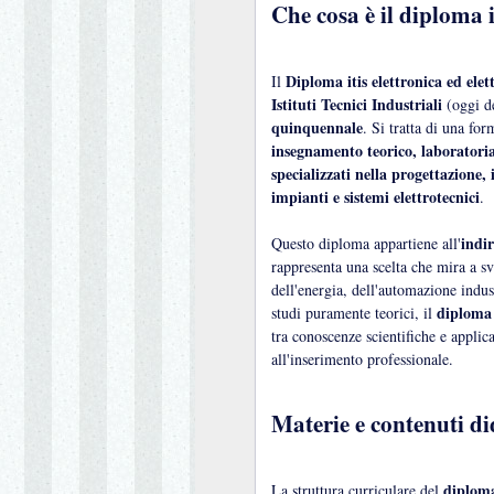
Che cosa è il diploma i
Diploma itis elettronica ed elet
Il
Istituti Tecnici Industriali
(oggi de
quinquennale
. Si tratta di una fo
insegnamento teorico, laboratoria
specializzati nella progettazione,
impianti e sistemi elettrotecnici
.
indir
Questo diploma appartiene all'
rappresenta una scelta che mira a s
dell'energia, dell'automazione indus
diploma 
studi puramente teorici, il
tra conoscenze scientifiche e appli
all'inserimento professionale.
Materie e contenuti di
diploma
La struttura curriculare del