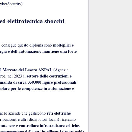
yberSecurity).
ed elettrotecnica sbocchi
molteplici e
hi consegue questo diploma sono
nergia e dell'automazione mantiene una forte
el Mercato del Lavoro ANPAL
(Agenzia
settore delle costruzioni e
ro), nel 2023 il
omanda di circa 350.000 figure professionali
icolare per le competenze in automazione e
ca
reti elettriche
: le aziende che gestiscono
ribuzione, e altri distributori locali) ricercano
utenere e controllare infrastrutture critiche
.
comprensione delle reti intelligenti (smart grid)