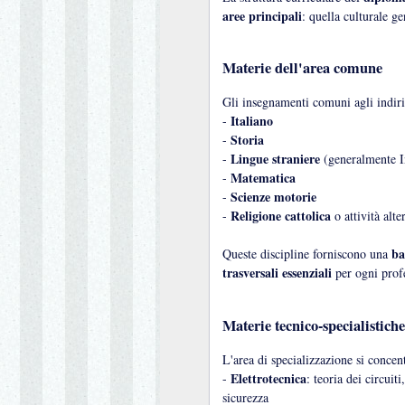
aree principali
: quella culturale ge
Materie dell'area comune
Gli insegnamenti comuni agli indiri
Italiano
-
Storia
-
Lingue straniere
-
(generalmente I
Matematica
-
Scienze motorie
-
Religione cattolica
-
o attività alte
ba
Queste discipline forniscono una
trasversali essenziali
per ogni profe
Materie tecnico-specialistiche
L'area di specializzazione si concen
Elettrotecnica
-
: teoria dei circuiti
sicurezza