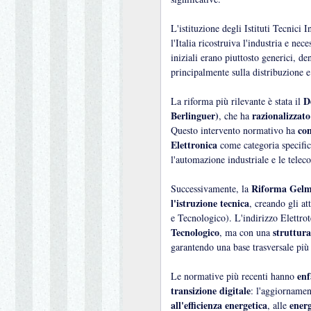
L'istituzione degli Istituti Tecnici I
l'Italia ricostruiva l'industria e nec
iniziali erano piuttosto generici, d
principalmente sulla distribuzione e l
D
La riforma più rilevante è stata il
Berlinguer)
razionalizzato 
, che ha
con
Questo intervento normativo ha
Elettronica
come categoria specific
l'automazione industriale e le tele
Riforma Gelmi
Successivamente, la
l'istruzione tecnica
, creando gli at
e Tecnologico). L'indirizzo Elettrot
Tecnologico
struttura
, ma con una
garantendo una base trasversale più
enf
Le normative più recenti hanno
transizione digitale
: l'aggiornamen
all'efficienza energetica
energ
, alle