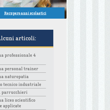
Recupero anni scolastici
lcuni articoli:
a professionale 4
a personal trainer
ma naturopatia
to tecnico industriale
 parrucchieri
a liceo scientifico
e applicate