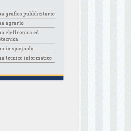
a grafico pubblicitario
ma agrario
a elettronica ed
otecnica
a in spagnolo
a tecnico informatico