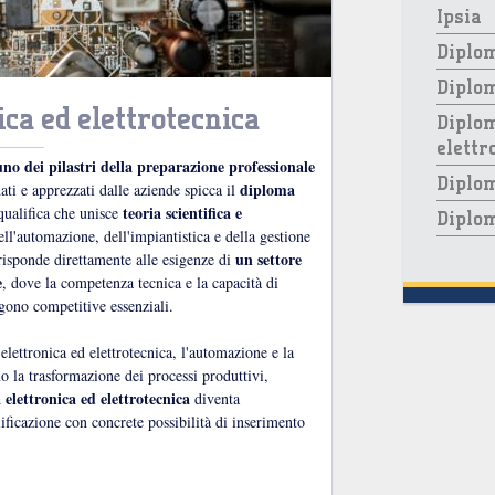
Ipsia
Diplom
Diplo
ca ed elettrotecnica
Diplom
elettr
uno dei pilastri della preparazione professionale
Diplom
diploma
dati e apprezzati dalle aziende spicca il
teoria scientifica e
qualifica che unisce
Diplom
l'automazione, dell'impiantistica e della gestione
un settore
risponde direttamente alle esigenze di
e
, dove la competenza tecnica e la capacità di
gono competitive essenziali.
lettronica ed elettrotecnica, l'automazione e la
o la trasformazione dei processi produttivi,
elettronica ed elettrotecnica
diventa
ificazione con concrete possibilità di inserimento