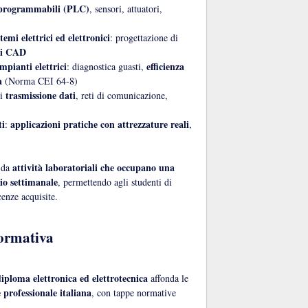
 programmabili (PLC)
, sensori, attuatori,
temi elettrici ed elettronici
: progettazione di
ti CAD
mpianti elettrici
efficienza
: diagnostica guasti,
a
(Norma CEI 64-8)
trasmissione dati
di
, reti di comunicazione,
ti
applicazioni pratiche con attrezzature reali
:
,
attività laboratoriali che occupano una
i da
rio settimanale
, permettendo agli studenti di
enze acquisite.
normativa
iploma elettronica ed elettrotecnica
affonda le
 professionale italiana
, con tappe normative