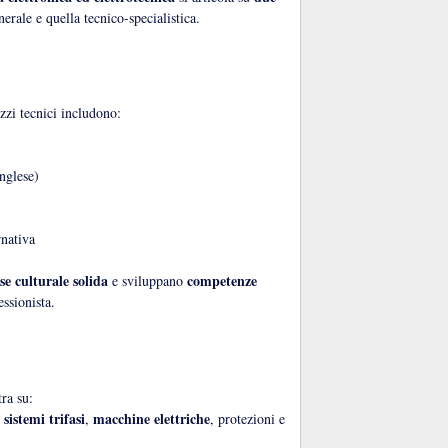
nerale e quella tecnico-specialistica.
zzi tecnici includono:
nglese)
rnativa
se culturale solida
competenze
e sviluppano
ssionista.
tra su:
sistemi trifasi
macchine elettriche
,
,
, protezioni e