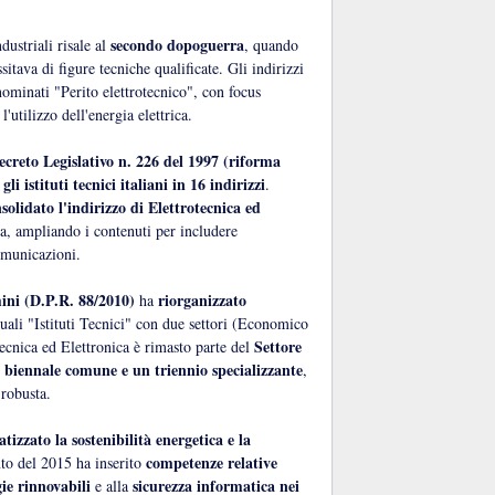
secondo dopoguerra
ndustriali risale al
, quando
essitava di figure tecniche qualificate. Gli indirizzi
enominati "Perito elettrotecnico", con focus
'utilizzo dell'energia elettrica.
ecreto Legislativo n. 226 del 1997 (riforma
gli istituti tecnici italiani in 16 indirizzi
.
solidato l'indirizzo di Elettrotecnica ed
a, ampliando i contenuti per includere
comunicazioni.
ni (D.P.R. 88/2010)
riorganizzato
ha
tuali "Istituti Tecnici" con due settori (Economico
Settore
ecnica ed Elettronica è rimasto parte del
 biennale comune e un triennio specializzante
,
 robusta.
atizzato la sostenibilità energetica e la
competenze relative
to del 2015 ha inserito
ie rinnovabili
sicurezza informatica nei
e alla