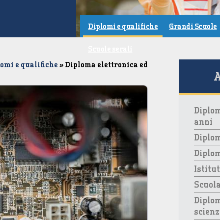
Diplomi e qualifiche
Grandi Scuole
Scuole serali
omi e qualifiche
» Diploma elettronica ed
A
Diplom
anni
Diplom
Diplo
Istitu
Scuola
Diplom
scienz