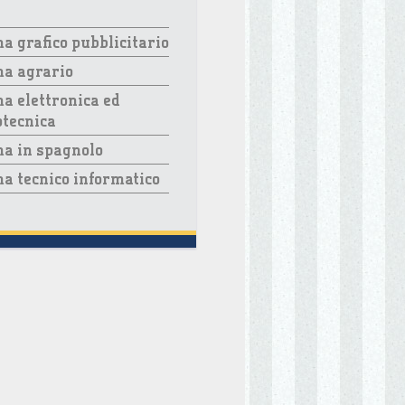
a grafico pubblicitario
ma agrario
a elettronica ed
otecnica
a in spagnolo
a tecnico informatico