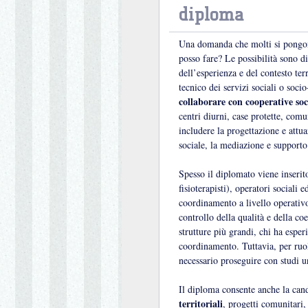
diploma
Una domanda che molti si pongono
posso fare? Le possibilità sono d
dell’esperienza e del contesto ter
tecnico dei servizi sociali o socio
collaborare con cooperative soc
centri diurni, case protette, comu
includere la progettazione e attua
sociale, la mediazione e supporto 
Spesso il diplomato viene inserito
fisioterapisti), operatori sociali
coordinamento a livello operativo,
controllo della qualità e della co
strutture più grandi, chi ha esper
coordinamento. Tuttavia, per ruoli
necessario proseguire con studi un
Il diploma consente anche la can
territoriali
, progetti comunitari, 