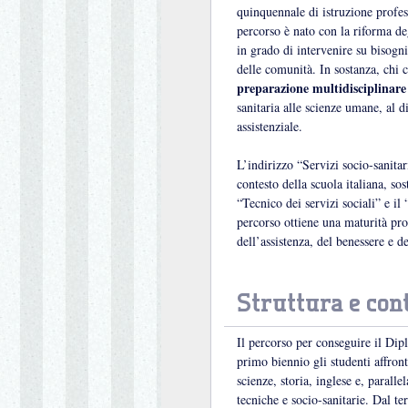
quinquennale di istruzione profes
percorso è nato con la riforma deg
in grado di intervenire su bisogni
delle comunità. In sostanza, chi
preparazione multidisciplinare
sanitaria alle scienze umane, al d
assistenziale.
L’indirizzo “Servizi socio-sanitari
contesto della scuola italiana, sos
“Tecnico dei servizi sociali” e i
percorso ottiene una maturità pro
dell’assistenza, del benessere e de
Struttura e con
Il percorso per conseguire il Dip
primo biennio gli studenti affron
scienze, storia, inglese e, parall
tecniche e socio-sanitarie. Dal te