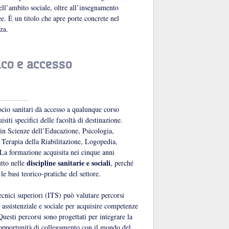
ell’ambito sociale, oltre all’insegnamento
ee. È un titolo che apre porte concrete nel
za.
co e accesso
ocio sanitari dà accesso a qualunque corso
isiti specifici delle facoltà di destinazione.
 in Scienze dell’Educazione, Psicologia,
, Terapia della Riabilitazione, Logopedia,
 La formazione acquisita nei cinque anni
discipline sanitarie e sociali
utto nelle
, perché
le basi teorico-pratiche del settore.
 tecnici superiori (ITS) può valutare percorsi
 assistenziale e sociale per acquisire competenze
uesti percorsi sono progettati per integrare la
 opportunità di collegamento con il mondo del