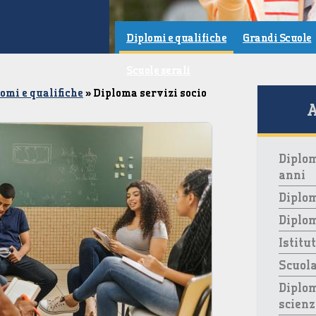
Diplomi e qualifiche
Grandi Scuole
Scuole serali
omi e qualifiche
» Diploma servizi socio
A
Diplom
anni
Diplom
Diplo
Istitu
Scuola
Diplom
scienz