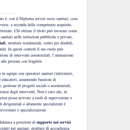
 è: con il Diploma servizi socio sanitari, cosa
iverse, a seconda delle competenze acquisite,
ritoriale. Chi ottiene il titolo può lavorare come
-sanitari nelle istituzioni pubbliche e private,
iali
, strutture residenziali, centri per disabili,
nità. In questi contesti il suo ruolo può
zione di interventi assistenziali, l’animazione
alle persone con fragilità.
 in equipe con operatori sanitari (infermieri,
 ed educatori, assumendo funzioni di
 gestione di progetti sociali o assistenziali,
erenza degli interventi. Non è raro che, in
ienza possa arrivare a ruoli di supervisione o
 dirigenziali o altamente specializzati è
iversitari o specializzazioni.
supporto nei servizi
didatura a posizioni di
centri per anziani, strutture di accoglienza,