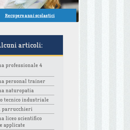
Recupero anni scolastici
lcuni articoli:
a professionale 4
a personal trainer
ma naturopatia
to tecnico industriale
 parrucchieri
a liceo scientifico
e applicate