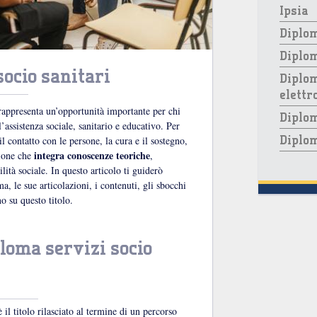
Ipsia
Diplom
Diplo
socio sanitari
Diplom
elettr
 rappresenta un’opportunità importante per chi
Diplom
’assistenza sociale, sanitario e educativo. Per
Diplom
l contatto con le persone, la cura e il sostegno,
integra conoscenze teoriche
zione che
,
ità sociale. In questo articolo ti guiderò
ma, le sue articolazioni, i contenuti, gli sbocchi
 su questo titolo.
ploma servizi socio
 il titolo rilasciato al termine di un percorso