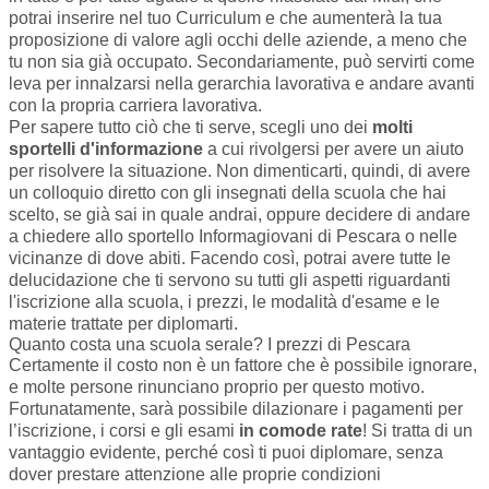
potrai inserire nel tuo Curriculum e che aumenterà la tua
proposizione di valore agli occhi delle aziende, a meno che
tu non sia già occupato. Secondariamente, può servirti come
leva per innalzarsi nella gerarchia lavorativa e andare avanti
con la propria carriera lavorativa.
Per sapere tutto ciò che ti serve, scegli uno dei
molti
sportelli d'informazione
a cui rivolgersi per avere un aiuto
per risolvere la situazione. Non dimenticarti, quindi, di avere
un colloquio diretto con gli insegnati della scuola che hai
scelto, se già sai in quale andrai, oppure decidere di andare
a chiedere allo sportello
Informagiovani di Pescara
o nelle
vicinanze di dove abiti. Facendo così, potrai avere tutte le
delucidazione che ti servono su tutti gli aspetti riguardanti
l'iscrizione alla scuola, i prezzi, le modalità d'esame e le
materie trattate per diplomarti.
Quanto costa una scuola serale? I prezzi di Pescara
Certamente il costo non è un fattore che è possibile ignorare,
e molte persone rinunciano proprio per questo motivo.
Fortunatamente, sarà possibile dilazionare i pagamenti per
l’iscrizione, i corsi e gli esami
in comode rate
! Si tratta di un
vantaggio evidente, perché così ti puoi diplomare, senza
dover prestare attenzione alle proprie condizioni