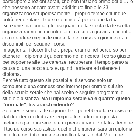
partecipare a lezioni serali, che non iniziano prima delle 17 e
che possono andare avanti addirittura fino alle 23,
organizzando scrupolosamente il proprio tempo chiunque
potrà frequentare. Il corso comincerà poco dopo la tua
iscrizione ma, prima, gli insegnanti della scuola da te scelta
organizzeranno un incontro faccia a faccia grazie a cui potrai
comprendere meglio le modalità del corso su giorni e orari
disponibili per seguire i corsi.
In aggiunta, i docenti che ti prepareranno nel percorso per
ottenere il diploma ti guideranno nella ricerca il corso giusto,
per sopperire alle tue carenze, recuperare il tempo perso a
causa di una bocciatura e, quindi, arrivare ad ottenere il
diploma.
Perché tutto questo sia possibile, ti servono solo un
computer e una connessione internet per entrare sul sito
della scuola serale che hai scelto e seguire programmi di
studio a distanza.
Ma il diploma serale vale quanto quello
"normale", ti starai chiedendo?
Se queste sono tra le ragioni che ti potrebbero fare desistere
dal deciderti di dedicare tempo allo studio con questa
metodologia, puoi smettere di preoccuparti. Portato a termine
il tuo percorso scolastico, quello che ritirerai sarà un diploma
in tutto e per tutto uguale a quello rilasciato dal
Miur
, che