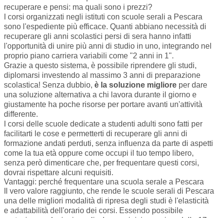
recuperare e pensi: ma quali sono i prezzi?
I corsi organizzati negli istituti con scuole serali a Pescara
sono l'espediente più efficace. Quanti abbiano necessità di
recuperare gli anni scolastici persi di sera hanno infatti
l'opportunità di unire più anni di studio in uno, integrando nel
proprio piano carriera variabili come "2 anni in 1".
Grazie a questo sistema, è possibile riprendere gli studi,
diplomarsi investendo al massimo 3 anni di preparazione
scolastica! Senza dubbio,
è la soluzione migliore
per dare
una soluzione alternativa a chi lavora durante il giorno e
giustamente ha poche risorse per portare avanti un'attività
differente.
I corsi delle scuole dedicate a studenti adulti sono fatti per
facilitarti le cose e permetterti di recuperare gli anni di
formazione andati perduti, senza influenza da parte di aspetti
come la tua età oppure come occupi il tuo tempo libero,
senza però dimenticare che, per frequentare questi corsi,
dovrai rispettare alcuni requisiti.
Vantaggi: perché frequentare una scuola serale a Pescara
Il vero valore raggiunto, che rende le scuole serali di Pescara
una delle migliori modalità di ripresa degli studi è l'elasticità
e adattabilità dell'orario dei corsi. Essendo possibile