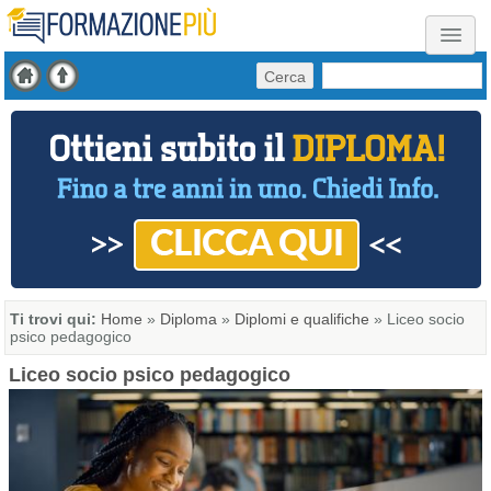
Cerca
Ti trovi qui:
Home
»
Diploma
»
Diplomi e qualifiche
»
Liceo socio
psico pedagogico
Liceo socio psico pedagogico