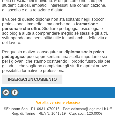
nella crescita dell’individuo. È un percorso indicato per
studenti curiosi, empatici, interessati alla comunicazione,
all’ascolto e alla relazione d’aiuto.
Il valore di questo diploma non sta soltanto negli sbocchi
professionali immediati, ma anche nella
formazione
personale che offre
. Studiare pedagogia, psicologia e
sociologia aiuta a comprendere meglio sé stessi e gli altri,
sviluppando una sensibilità utile in tanti ambiti della vita e
del lavoro.
Per questo motivo, conseguire un
diploma socio psico
pedagogico
può rappresentare una scelta importante sia
per i giovani che stanno costruendo il proprio futuro, sia per
gli adulti che vogliono completare gli studi e aprirsi nuove
possibilità formative e professionali.
INSERISCI UN COMMENTO
Vai alla versione classica
©Ediscom Spa - P.I. 09311070016 -
Pec:
ediscom@legalmail.it
Uff.
Reg. di: Torino - REA N. 1041819 - Cap. soc.: 120.000€ -