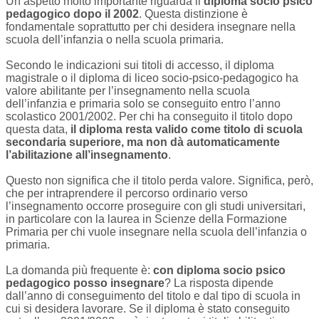
Un aspetto molto importante riguarda il
diploma socio psico
pedagogico dopo il 2002
. Questa distinzione è
fondamentale soprattutto per chi desidera insegnare nella
scuola dell’infanzia o nella scuola primaria.
Secondo le indicazioni sui titoli di accesso, il diploma
magistrale o il diploma di liceo socio-psico-pedagogico ha
valore abilitante per l’insegnamento nella scuola
dell’infanzia e primaria solo se conseguito entro l’anno
scolastico 2001/2002. Per chi ha conseguito il titolo dopo
questa data,
il diploma resta valido come titolo di scuola
secondaria superiore, ma non dà automaticamente
l’abilitazione all’insegnamento
.
Questo non significa che il titolo perda valore. Significa, però,
che per intraprendere il percorso ordinario verso
l’insegnamento occorre proseguire con gli studi universitari,
in particolare con la laurea in Scienze della Formazione
Primaria per chi vuole insegnare nella scuola dell’infanzia o
primaria.
La domanda più frequente è:
con diploma socio psico
pedagogico posso insegnare
? La risposta dipende
dall’anno di conseguimento del titolo e dal tipo di scuola in
cui si desidera lavorare. Se il diploma è stato conseguito